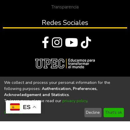
Transparencia
Redes Sociales
© Todos los derechos reservados 2023
We collect and process your personal information for the
following purposes:
Authentication, Preferences,
Universidad Politécnica Estatal del Carchi
Acknowledgement and Statistics
.
To learn more, please read our
privacy policy
.
Universidad Politécnica Estatal del Carchi | Acreditada por el
ES
CACES Resolución N°. 160-SE-33-CACES-2020
Customize
Decline
That's ok