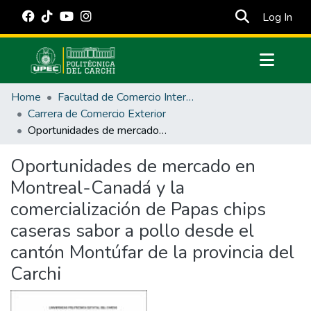
(cur
Log In
Communities & Collections
Home
Facultad de Comercio Internacional, Integración, Administración y Economía Empresarial
All of DSpace
Carrera de Comercio Exterior
Oportunidades de mercado en Montreal-Canadá y la comercialización de Papas chips caseras sabor a pollo desde el cantón Montúfar de la provincia del Carchi
Statistics
Estadísticas Externas
Oportunidades de mercado en
Montreal-Canadá y la
Manuales
comercialización de Papas chips
caseras sabor a pollo desde el
cantón Montúfar de la provincia del
Carchi