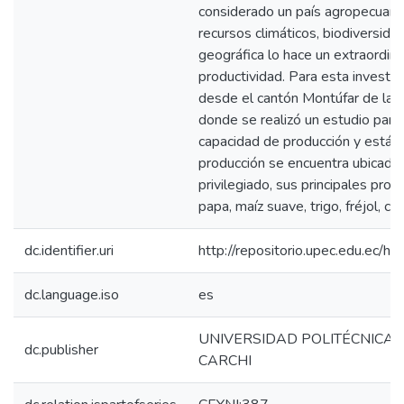
considerado un país agropecuario,
recursos climáticos, biodiversidad
geográfica lo hace un extraordina
productividad. Para esta investi
desde el cantón Montúfar de la Pr
donde se realizó un estudio para i
capacidad de producción y estánd
producción se encuentra ubicada 
privilegiado, sus principales prod
papa, maíz suave, trigo, fréjol, c
dc.identifier.uri
http://repositorio.upec.edu.ec
dc.language.iso
es
UNIVERSIDAD POLITÉCNICA 
dc.publisher
CARCHI