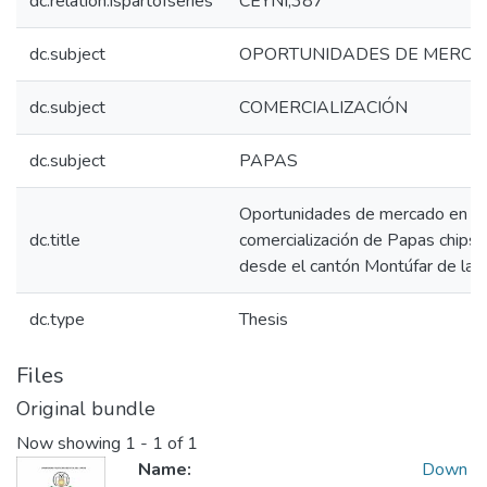
dc.relation.ispartofseries
CEYNI;387
dc.subject
OPORTUNIDADES DE MERC
dc.subject
COMERCIALIZACIÓN
dc.subject
PAPAS
Oportunidades de mercado en Mo
dc.title
comercialización de Papas chips 
desde el cantón Montúfar de la pr
dc.type
Thesis
Files
Original bundle
Now showing
1 - 1 of 1
Name:
Down