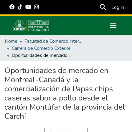
(cur
Log In
Communities & Collections
Home
Facultad de Comercio Internacional, Integración, Administración y Economía Empresarial
All of DSpace
Carrera de Comercio Exterior
Oportunidades de mercado en Montreal-Canadá y la comercialización de Papas chips caseras sabor a pollo desde el cantón Montúfar de la provincia del Carchi
Statistics
Estadísticas Externas
Oportunidades de mercado en
Montreal-Canadá y la
Manuales
comercialización de Papas chips
caseras sabor a pollo desde el
cantón Montúfar de la provincia del
Carchi