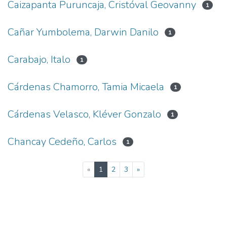
Caizapanta Puruncaja, Cristóval Geovanny
1
Cañar Yumbolema, Darwin Danilo
1
Carabajo, Italo
1
Cárdenas Chamorro, Tamia Micaela
1
Cárdenas Velasco, Kléver Gonzalo
1
Chancay Cedeño, Carlos
1
(current)
«
1
2
3
»