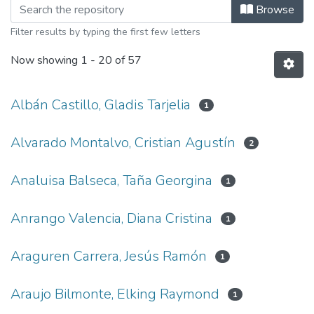
Browsing Maestría en Educación by 
Browse
Filter results by typing the first few letters
Now showing
1 - 20 of 57
Albán Castillo, Gladis Tarjelia
1
Alvarado Montalvo, Cristian Agustín
2
Analuisa Balseca, Taña Georgina
1
Anrango Valencia, Diana Cristina
1
Araguren Carrera, Jesús Ramón
1
Araujo Bilmonte, Elking Raymond
1