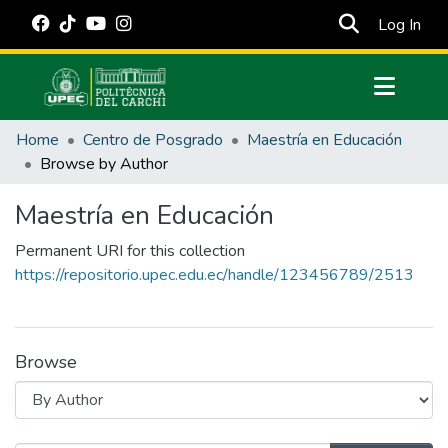
(cur
Log In
Communities & Collections
Home
Centro de Posgrado
Maestría en Educación
All of DSpace
Browse by Author
Estadísticas Externas
Maestría en Educación
Manuales
Permanent URI for this collection
https://repositorio.upec.edu.ec/handle/123456789/2513
Browse