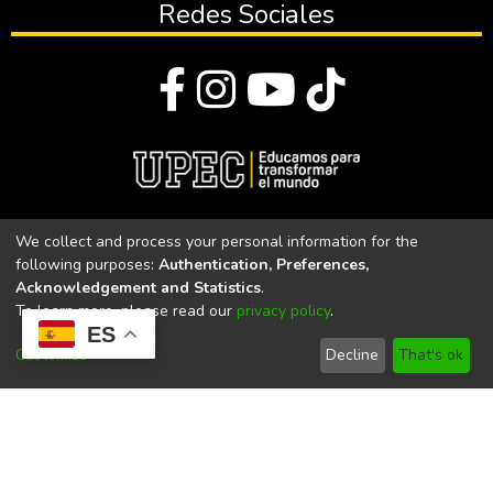
Redes Sociales
© Todos los derechos reservados 2023
We collect and process your personal information for the
following purposes:
Authentication, Preferences,
Universidad Politécnica Estatal del Carchi
Acknowledgement and Statistics
.
To learn more, please read our
privacy policy
.
Universidad Politécnica Estatal del Carchi | Acreditada por el
ES
CACES Resolución N°. 160-SE-33-CACES-2020
Customize
Decline
That's ok