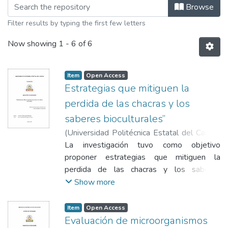
Browsing Maestría en Agronomía by 
Browse
Filter results by typing the first few letters
Now showing
1 - 6 of 6
Item
Open Access
Estrategias que mitiguen la
perdida de las chacras y los
saberes bioculturales”
(
Universidad Politécnica Estatal del Carchi-
Biblioteca General "Luciano Coral"
La investigación tuvo como objetivo
,
2025-
04
proponer estrategias que mitiguen la
)
Ortega Belalcázar, Verónica Andrea
;
Aranguren Carrera, Jesús Ramón
perdida de las chacras y los saberes
bioculturales en su manejo en la parroquia
Show more
del Carmelo, cantón Tulcán, provincia del
Carchi. Fue enfoque mixto, de tipo
Item
Open Access
documental, descriptiva y de campo. Se
Evaluación de microorganismos