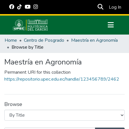
(cur
Log In
Communities & Collections
Home
Centro de Posgrado
Maestría en Agronomía
All of DSpace
Browse by Title
Estadísticas Externas
Maestría en Agronomía
Manuales
Permanent URI for this collection
https://repositorio.upec.edu.ec/handle/123456789/2462
Browse