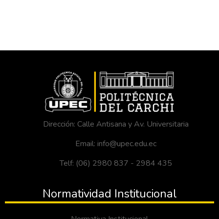
Dirección: Calle Antisana y Av. Universitaria
Email: info@upec.edu.ec
Telf: (06) 2980 837 - 2984 435
Normatividad Institucional