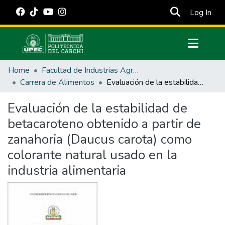
(cur
Log In
Communities & Collections
Home
Facultad de Industrias Agropecuarias y Ciencias Ambientales
All of DSpace
Carrera de Alimentos
Evaluación de la estabilidad de betacaroteno obtenido a partir de zanahoria (Daucus carota) como colorante natural usado en la industria alimentaria
Statistics
Evaluación de la estabilidad de
Estadísticas Externas
betacaroteno obtenido a partir de
Manuales
zanahoria (Daucus carota) como
colorante natural usado en la
industria alimentaria