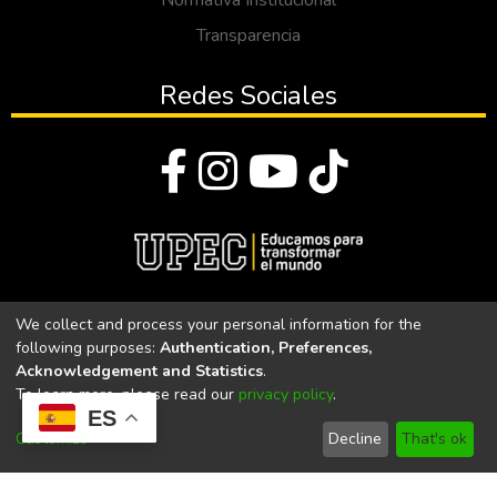
Normativa Institucional
Transparencia
Redes Sociales
© Todos los derechos reservados 2023
We collect and process your personal information for the
following purposes:
Authentication, Preferences,
Universidad Politécnica Estatal del Carchi
Acknowledgement and Statistics
.
To learn more, please read our
privacy policy
.
Universidad Politécnica Estatal del Carchi | Acreditada por el
ES
CACES Resolución N°. 160-SE-33-CACES-2020
Customize
Decline
That's ok