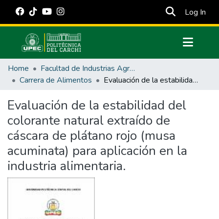
(cur
Log In
Communities & Collections
Home
Facultad de Industrias Agropecuarias y Ciencias Ambientales
All of DSpace
Carrera de Alimentos
Evaluación de la estabilidad del colorante natural extraído de cáscara de plátano rojo (musa acuminata) para aplicación en la industria alimentaria.
Statistics
Evaluación de la estabilidad del
Estadísticas Externas
colorante natural extraído de
Manuales
cáscara de plátano rojo (musa
acuminata) para aplicación en la
industria alimentaria.