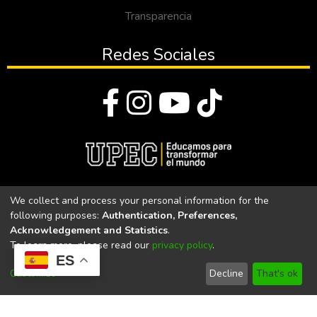
Transparencia
Redes Sociales
© Todos los derechos reservados 2023
We collect and process your personal information for the
following purposes:
Authentication, Preferences,
Universidad Politécnica Estatal del Carchi
Acknowledgement and Statistics
.
To learn more, please read our
privacy policy
.
Universidad Politécnica Estatal del Carchi | Acreditada por el
ES
CACES Resolución N°. 160-SE-33-CACES-2020
Customize
Decline
That's ok