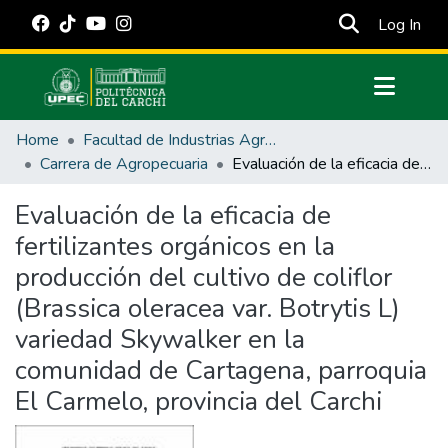
(cur
Log In
Communities & Collections
Home
Facultad de Industrias Agropecuarias y Ciencias Ambientales
All of DSpace
Carrera de Agropecuaria
Evaluación de la eficacia de fertilizantes orgánicos en la producción del cultivo de coliflor (Brassica oleracea var. Botrytis L) variedad Skywalker en la comunidad de Cartagena, parroquia El Carmelo, provincia del Carchi
Statistics
Evaluación de la eficacia de
Estadísticas Externas
fertilizantes orgánicos en la
Manuales
producción del cultivo de coliflor
(Brassica oleracea var. Botrytis L)
variedad Skywalker en la
comunidad de Cartagena, parroquia
El Carmelo, provincia del Carchi