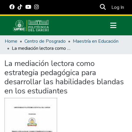
(cur
Log In
Communities & Collections
Home
Centro de Posgrado
Maestría en Educación
All of DSpace
La mediación lectora como estrategia pedagógica para desarrollar las habilidades blandas en los estudiantes
Statistics
La mediación lectora como
Estadísticas Externas
estrategia pedagógica para
Manuales
desarrollar las habilidades blandas
en los estudiantes