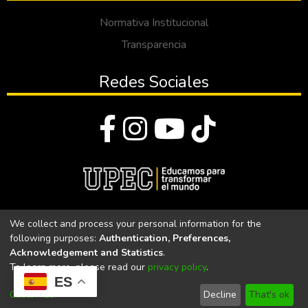
Normativa Institucional
Transparencia
Redes Sociales
© Todos los derechos reservados 2023
We collect and process your personal information for the
following purposes:
Authentication, Preferences,
Universidad Politécnica Estatal del Carchi
Acknowledgement and Statistics
.
To learn more, please read our
privacy policy
.
Universidad Politécnica Estatal del Carchi | Acreditada por el
ES
CACES Resolución N°. 160-SE-33-CACES-2020
Customize
Decline
That's ok