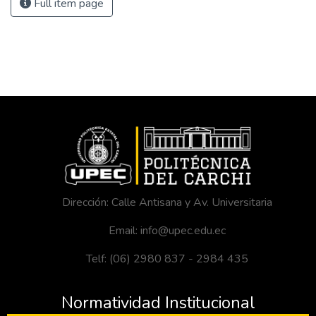
Full item page
Dirección: Calle Antisana y Av. Universitaria
Email: info@upec.edu.ec
Telf: (06) 2980 837 - 2984 435
Normatividad Institucional