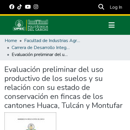
(cur
Log In
Communities & Collections
Home
Facultad de Industrias Agropecuarias y Ciencias Ambientales
All of DSpace
Carrera de Desarrollo Integral Agropecuario
Evaluación preliminar del uso productivo de los suelos y su relación con su estado de conservación en fincas de los cantones Huaca, Tulcán y Montufar
Statistics
Estadísticas Externas
Evaluación preliminar del uso
productivo de los suelos y su
Manuales
relación con su estado de
conservación en fincas de los
cantones Huaca, Tulcán y Montufar