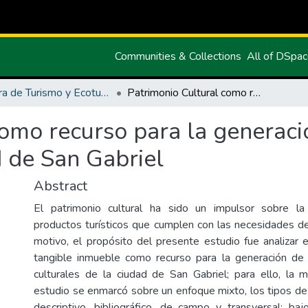
Communities & Collections
All of DSpa
Carrera de Turismo y Ecoturimo
Patrimonio Cultural como recurso para la generación de productos turísticos de la ciudad de San Gabriel
como recurso para la generac
d de San Gabriel
Abstract
El patrimonio cultural ha sido un impulsor sobre l
productos turísticos que cumplen con las necesidades de 
motivo, el propósito del presente estudio fue analizar e
tangible inmueble como recurso para la generación de 
culturales de la ciudad de San Gabriel; para ello, la
estudio se enmarcó sobre un enfoque mixto, los tipos de 
descriptivo, bibliográfico, de campo y transversal; b