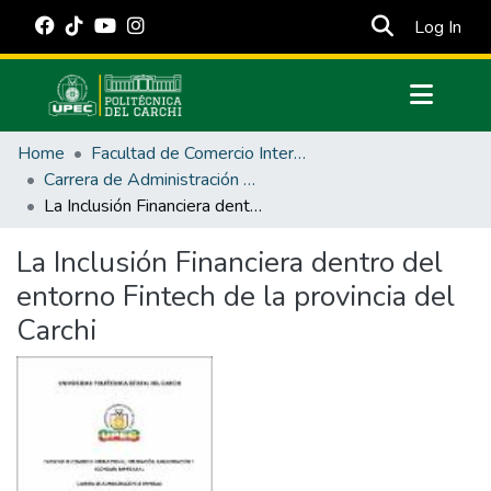
(cur
Log In
Communities & Collections
Home
Facultad de Comercio Internacional, Integración, Administración y Economía Empresarial
All of DSpace
Carrera de Administración de Empresas y Marketing
La Inclusión Financiera dentro del entorno Fintech de la provincia del Carchi
Statistics
Estadísticas Externas
La Inclusión Financiera dentro del
entorno Fintech de la provincia del
Manuales
Carchi