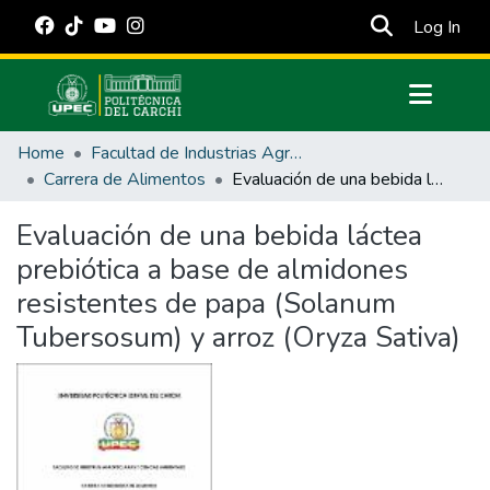
(cur
Log In
Communities & Collections
Home
Facultad de Industrias Agropecuarias y Ciencias Ambientales
All of DSpace
Carrera de Alimentos
Evaluación de una bebida láctea prebiótica a base de almidones resistentes de papa (Solanum Tubersosum) y arroz (Oryza Sativa)
Statistics
Evaluación de una bebida láctea
Estadísticas Externas
prebiótica a base de almidones
Manuales
resistentes de papa (Solanum
Tubersosum) y arroz (Oryza Sativa)