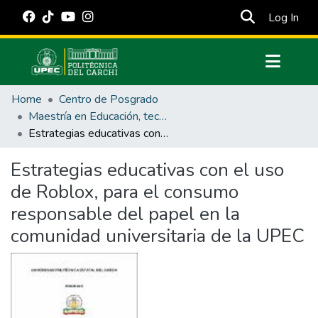
(cur
Log In
Communities & Collections
Home
Centro de Posgrado
All of DSpace
Maestría en Educación, tecnología e innovación.
Estrategias educativas con el uso de Roblox, para el consumo responsable del papel en la comunidad universitaria de la UPEC
Statistics
Estadísticas Externas
Estrategias educativas con el uso
de Roblox, para el consumo
Manuales
responsable del papel en la
comunidad universitaria de la UPEC