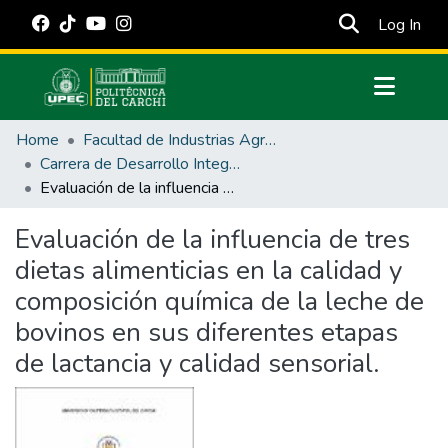
(cur
Log In
Communities & Collections
Home
Facultad de Industrias Agropecuarias y Ciencias Ambientales
All of DSpace
Carrera de Desarrollo Integral Agropecuario
Evaluación de la influencia de tres dietas alimenticias en la calidad y composición química de la leche de bovinos en sus diferentes etapas de lactancia y calidad sensorial.
Statistics
Estadísticas Externas
Evaluación de la influencia de tres
dietas alimenticias en la calidad y
Manuales
composición química de la leche de
bovinos en sus diferentes etapas
de lactancia y calidad sensorial.