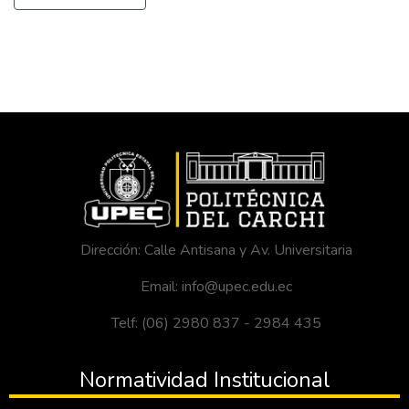
Dirección: Calle Antisana y Av. Universitaria
Email: info@upec.edu.ec
Telf: (06) 2980 837 - 2984 435
Normatividad Institucional