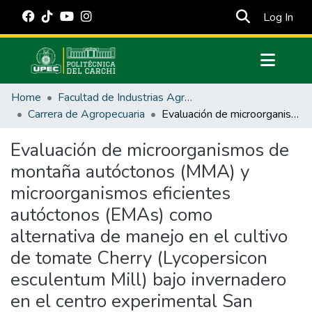
(cur
Log In
Communities & Collections
Home
Facultad de Industrias Agropecuarias y Ciencias Ambientales
All of DSpace
Carrera de Agropecuaria
Evaluación de microorganismos de montaña autóctonos (MMA) y microorganismos eficientes autóctonos (EMAs) como alternativa de manejo en el cultivo de tomate Cherry (Lycopersicon esculentum Mill) bajo invernadero en el centro experimental San Francisco, cantón Huaca, provincia del Carchi
Statistics
Evaluación de microorganismos de
Estadísticas Externas
montaña autóctonos (MMA) y
Manuales
microorganismos eficientes
autóctonos (EMAs) como
alternativa de manejo en el cultivo
de tomate Cherry (Lycopersicon
esculentum Mill) bajo invernadero
en el centro experimental San