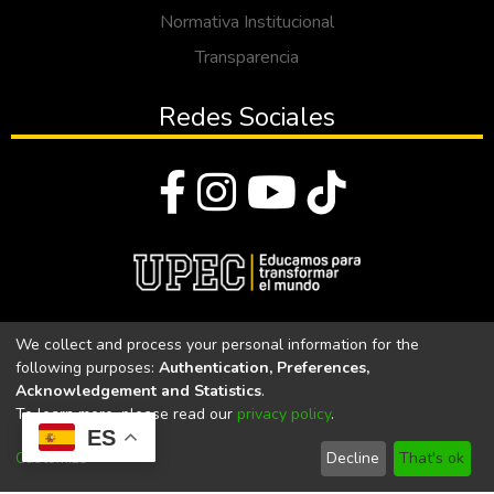
Normativa Institucional
Transparencia
Redes Sociales
© Todos los derechos reservados 2023
We collect and process your personal information for the
following purposes:
Authentication, Preferences,
Universidad Politécnica Estatal del Carchi
Acknowledgement and Statistics
.
To learn more, please read our
privacy policy
.
Universidad Politécnica Estatal del Carchi | Acreditada por el
ES
CACES Resolución N°. 160-SE-33-CACES-2020
Customize
Decline
That's ok