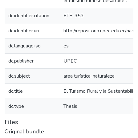
el turismo rural se desarrolle”.
dc.identifier.citation
ETE-353
dc.identifier.uri
http://repositorio.upec.edu.ec/h
dc.language.iso
es
dc.publisher
UPEC
dc.subject
área turística, naturaleza
dc.title
El Turismo Rural y la Sustentabilid
dc.type
Thesis
Files
Original bundle