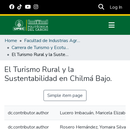
(cur
Log In
Communities & Collections
Home
Facultad de Industrias Agropecuarias y Ciencias Ambientales
All of DSpace
Carrera de Turismo y Ecoturimo
El Turismo Rural y la Sustentabilidad en Chilmá Bajo.
Statistics
Estadísticas Externas
El Turismo Rural y la
Sustentabilidad en Chilmá Bajo.
Manuales
Simple item page
dc.contributor.author
Lucero Imbacuán, Maricela Elizabet
dc.contributor.author
Rosero Hernández, Yomaira Silvan