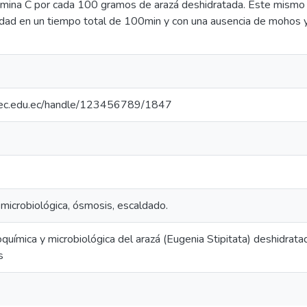
amina C por cada 100 gramos de arazá deshidratada. Este mismo
ad en un tiempo total de 100min y con una ausencia de mohos y 
.upec.edu.ec/handle/123456789/1847
, microbiológica, ósmosis, escaldado.
coquímica y microbiológica del arazá (Eugenia Stipitata) deshidra
s