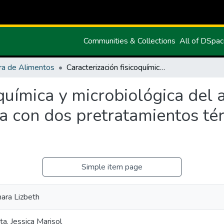
Communities & Collections
All of DSpa
ra de Alimentos
Caracterización fisicoquímica y microbiológica del arazá (Eugenia Stipitata) deshidratada con dos pretratamientos térmicos escaldado y ósmosis
oquímica y microbiológica del 
da con dos pretratamientos té
Simple item page
ara Lizbeth
, Jessica Marisol