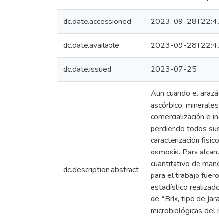
dc.date.accessioned
2023-09-28T22:4
dc.date.available
2023-09-28T22:4
dc.date.issued
2023-07-25
Aun cuando el arazá
ascórbico, minerales
comercialización e i
perdiendo todos sus 
caracterización fisi
ósmosis. Para alcanz
cuantitativo de mane
dc.description.abstract
para el trabajo fuero
estadístico realizad
de °Brix, tipo de ja
microbiológicas del