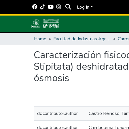
Log In
Home
Facultad de Industrias Agropecuarias y Ciencias Ambientales
Carre
Caracterización fisic
Stipitata) deshidrata
ósmosis
dc.contributor.author
Castro Reinoso, Tam
dc.contributor.author
Chimbolema Toapanta