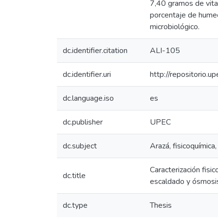
7,40 gramos de vit
porcentaje de humed
microbiológico.
dc.identifier.citation
ALI-105
dc.identifier.uri
http://repositorio
dc.language.iso
es
dc.publisher
UPEC
dc.subject
Arazá, fisicoquímica
Caracterización fisi
dc.title
escaldado y ósmosi
dc.type
Thesis