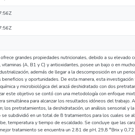
7:56Z
7:56Z
 ofrece grandes propiedades nutricionales, debido a su elevado c
, vitaminas (A, B1 y C) y antioxidantes, posee un bajo o en much
ndustrialización, además de llegar a la descomposición en un peri
beneficios y oportunidades. De esta manera, esta investigación ti
coquímica y microbiológica del arazá deshidratado con dos pretrat
ar este objetivo se contó con una metodología con enfoque mixto, 
ra simultánea para alcanzar los resultados idóneos del trabajo. 
n; los pretratamientos, la deshidratación, un análisis sensorial y la
o se subdividió en un total de 8 tratamientos para los cuales se a
rabe, temperatura y tiempo de escaldado. Se concluye que las carac
 mejor tratamiento se encuentra un 2.81 de pH, 29,8 °Brix y 0,72