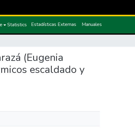
Estadísticas Externas
Manuales
ce
Statistics
arazá (Eugenia
rmicos escaldado y