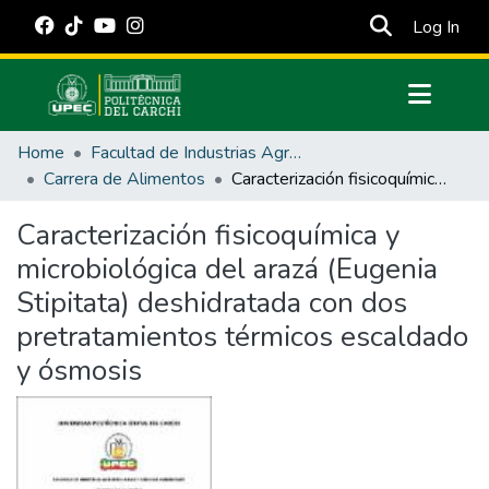
(cur
Log In
Communities & Collections
Home
Facultad de Industrias Agropecuarias y Ciencias Ambientales
All of DSpace
Carrera de Alimentos
Caracterización fisicoquímica y microbiológica del arazá (Eugenia Stipitata) deshidratada con dos pretratamientos térmicos escaldado y ósmosis
Statistics
Caracterización fisicoquímica y
Estadísticas Externas
microbiológica del arazá (Eugenia
Manuales
Stipitata) deshidratada con dos
pretratamientos térmicos escaldado
y ósmosis