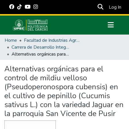
(cur
Log In
Communities & Collections
Home
Facultad de Industrias Agropecuarias y Ciencias Ambientales
All of DSpace
Carrera de Desarrollo Integral Agropecuario
Alternativas orgánicas para el control de mildiu velloso (Pseudoperonospora cubensis) en el cultivo de pepinillo (Cucumis sativus L.) con la variedad Jaguar en la parroquia San Vicente de Pusir
Statistics
Estadísticas Externas
Alternativas orgánicas para el
control de mildiu velloso
Manuales
(Pseudoperonospora cubensis) en
el cultivo de pepinillo (Cucumis
sativus L.) con la variedad Jaguar en
la parroquia San Vicente de Pusir