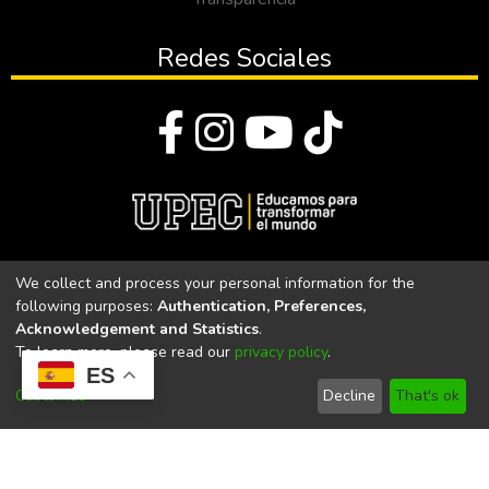
Redes Sociales
© Todos los derechos reservados 2023
We collect and process your personal information for the
following purposes:
Authentication, Preferences,
Universidad Politécnica Estatal del Carchi
Acknowledgement and Statistics
.
To learn more, please read our
privacy policy
.
Universidad Politécnica Estatal del Carchi | Acreditada por el
ES
CACES Resolución N°. 160-SE-33-CACES-2020
Customize
Decline
That's ok