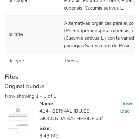
dc.subject
Potasio, Fosfito de Cobre, Pseud
cubensis, Cucumis sativus L.
Alternativas orgánicas para el cont
(Pseudoperonospora cubensis) en el
dc.title
(Cucumis sativus L.) con la variedad
parroquia San Vicente de Pusir
dc.type
Thesis
Files
Original bundle
Now showing
1 - 1 of 1
Name:
Down
414- BERNAL IBUJÉS
load
GIOCONDA KATHERINE.pdf
Size:
3.43 MB