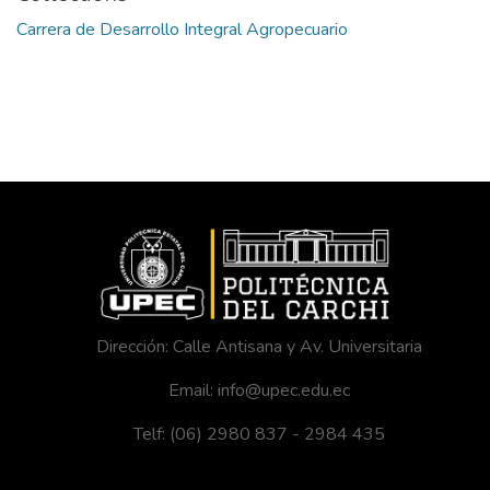
Carrera de Desarrollo Integral Agropecuario
Dirección: Calle Antisana y Av. Universitaria
Email: info@upec.edu.ec
Telf: (06) 2980 837 - 2984 435