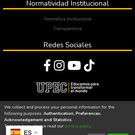
Normatividad Institucional
Normativa Institucional
Transparencia
Redes Sociales
© Todos los derechos reservados 2023
We collect and process your personal information for the
following purposes:
Authentication, Preferences,
Universidad Politécnica Estatal del Carchi
Acknowledgement and Statistics
.
To learn more, please read our
privacy policy
.
Universidad Politécnica Estatal del Carchi | Acreditada por el
ES