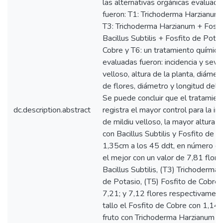
las alternativas orgánicas evaluad
fueron: T1: Trichoderma Harzianum, T
T3: Trichoderma Harzianum + Fosfit
Bacillus Subtilis + Fosfito de Potas
Cobre y T6: un tratamiento químico.
evaluadas fueron: incidencia y seve
velloso, altura de la planta, diámet
de flores, diámetro y longitud del f
Se puede concluir que el tratamien
dc.description.abstract
registra el mayor control para la in
de mildiu velloso, la mayor altura 
con Bacillus Subtilis y Fosfito de c
1,35cm a los 45 ddt, en número de 
el mejor con un valor de 7,81 flor
Bacillus Subtilis, (T3) Trichoderma
de Potasio, (T5) Fosfito de Cobre 
7,21; y 7,12 flores respectivament
tallo el Fosfito de Cobre con 1,14
fruto con Trichoderma Harzianum +