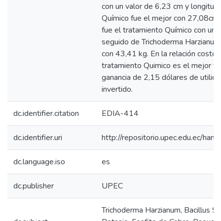
con un valor de 6,23 cm y longitud 
Químico fue el mejor con 27,08cm.
fue el tratamiento Químico con un 
seguido de Trichoderma Harzianum
con 43,41 kg. En la relación costo-
tratamiento Quimico es el mejor y
ganancia de 2,15 dólares de utilida
invertido.
dc.identifier.citation
EDIA-414
dc.identifier.uri
http://repositorio.upec.edu.ec/h
dc.language.iso
es
dc.publisher
UPEC
Trichoderma Harzianum, Bacillus Sub