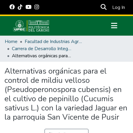
(cur
Log In
Communities & Collections
Home
Facultad de Industrias Agropecuarias y Ciencias Ambientales
All of DSpace
Carrera de Desarrollo Integral Agropecuario
Alternativas orgánicas para el control de mildiu velloso (Pseudoperonospora cubensis) en el cultivo de pepinillo (Cucumis sativus L.) con la variedad Jaguar en la parroquia San Vicente de Pusir
Statistics
Estadísticas Externas
Alternativas orgánicas para el
control de mildiu velloso
Manuales
(Pseudoperonospora cubensis) en
el cultivo de pepinillo (Cucumis
sativus L.) con la variedad Jaguar en
la parroquia San Vicente de Pusir