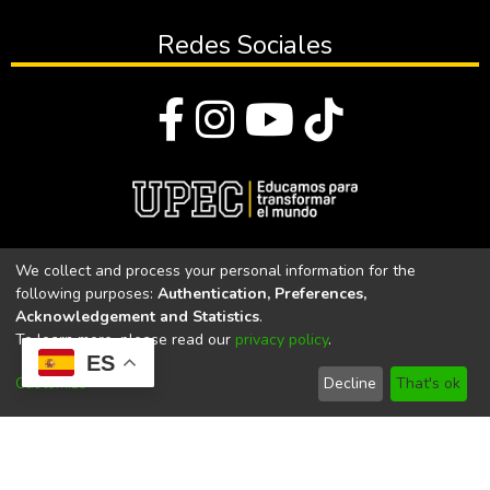
Redes Sociales
© Todos los derechos reservados 2023
We collect and process your personal information for the
following purposes:
Authentication, Preferences,
Universidad Politécnica Estatal del Carchi
Acknowledgement and Statistics
.
To learn more, please read our
privacy policy
.
Universidad Politécnica Estatal del Carchi | Acreditada por el
ES
CACES Resolución N°. 160-SE-33-CACES-2020
Customize
Decline
That's ok