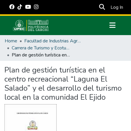
(cur
Log In
Communities & Collections
Home
Facultad de Industrias Agropecuarias y Ciencias Ambientales
All of DSpace
Carrera de Turismo y Ecoturimo
Plan de gestión turística en el centro recreacional “Laguna El Salado” y el desarrollo del turismo local en la comunidad El Ejido
Statistics
Estadísticas Externas
Plan de gestión turística en el
centro recreacional “Laguna El
Manuales
Salado” y el desarrollo del turismo
local en la comunidad El Ejido