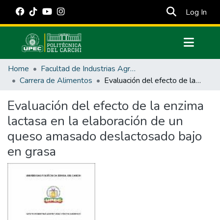
(cur
Log In
Communities & Collections
Home
Facultad de Industrias Agropecuarias y Ciencias Ambientales
All of DSpace
Carrera de Alimentos
Evaluación del efecto de la enzima lactasa en la elaboración de un queso amasado deslactosado bajo en grasa
Statistics
Evaluación del efecto de la enzima
Estadísticas Externas
lactasa en la elaboración de un
Manuales
queso amasado deslactosado bajo
en grasa