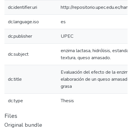
dc.identifier.uri
http://repositorio.upec.edu.ec/h
dc.language.iso
es
dc.publisher
UPEC
enzima lactasa, hidrólisis, estandari
dc.subject
textura, queso amasado.
Evaluación del efecto de la enzima 
dc.title
elaboración de un queso amasado 
grasa
dc.type
Thesis
Files
Original bundle