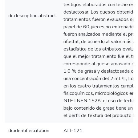
testigos elaborados con leche esta
deslactosar. Los quesos obtenidos
dc.description.abstract
tratamientos fueron evaluados sen
panel de 60 jueces no entrenados, 
fueron analizados mediante el prog
nfostat, de acuerdo al valor más al
estadística de los atributos evalua
que el mejor tratamiento fue el tr
corresponde al queso amasado ela
1,0 % de grasa y deslactosada con
una concentración del 2 mL/L, Los
en los cuatro tratamientos cumple
fisicoquímicos, microbiológicos en
NTE I NEN 1528, el uso de leche 
bajo contenido de grasa tiene un 
el perfil de textura del producto fin
dc.identifier.citation
ALI-121