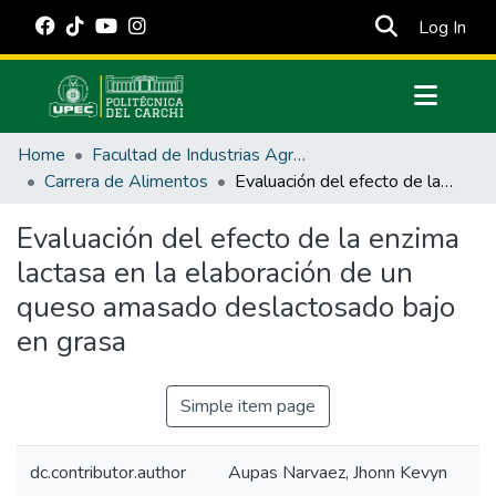
(cur
Log In
Communities & Collections
Home
Facultad de Industrias Agropecuarias y Ciencias Ambientales
All of DSpace
Carrera de Alimentos
Evaluación del efecto de la enzima lactasa en la elaboración de un queso amasado deslactosado bajo en grasa
Statistics
Evaluación del efecto de la enzima
Estadísticas Externas
lactasa en la elaboración de un
Manuales
queso amasado deslactosado bajo
en grasa
Simple item page
dc.contributor.author
Aupas Narvaez, Jhonn Kevyn