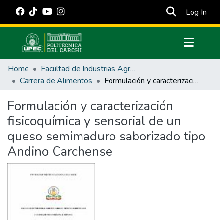
(cur
Log In
Communities & Collections
Home
Facultad de Industrias Agropecuarias y Ciencias Ambientales
All of DSpace
Carrera de Alimentos
Formulación y caracterización fisicoquímica y sensorial de un queso semimaduro saborizado tipo Andino Carchense
Statistics
Formulación y caracterización
Estadísticas Externas
fisicoquímica y sensorial de un
Manuales
queso semimaduro saborizado tipo
Andino Carchense