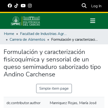
(cur
Log In
Communities & Collections
Home
Facultad de Industrias Agropecuarias y Ciencias Ambientales
All of DSpace
Carrera de Alimentos
Formulación y caracterización fisicoquímica y sensorial de un queso semimaduro saborizado tipo Andino Carchense
Statistics
Formulación y caracterización
Estadísticas Externas
fisicoquímica y sensorial de un
Manuales
queso semimaduro saborizado tipo
Andino Carchense
Simple item page
dc.contributor.author
Manriquez Rojas, María José