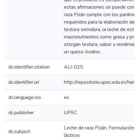
estas afirmaciones se puede conclu
raza Pizán cumple con los parámetr
requeridos para la elaboración de
textura semidura, la leche de esta r
macronutrientes como grasa y prot
otorgan textura, sabor y rendimient
un queso Andino.
dc.identifier.citation
ALI-025
dc.identifier.uri
http://repositorio.upec.edu.ec/h
dc.language.iso
es
dc.publisher
UPEC
Leche de raza Pizán, Formulación, 
dc.subject
lácticos