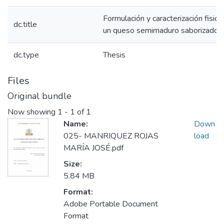
Formulación y caracterización fisic
dc.title
un queso semimaduro saborizado t
dc.type
Thesis
Files
Original bundle
Now showing
1 - 1 of 1
Name:
Down
025- MANRIQUEZ ROJAS
load
MARÍA JOSÉ.pdf
Size:
5.84 MB
Format:
Adobe Portable Document
Format