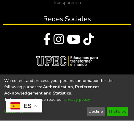
Transparencia
Redes Sociales
© Todos los derechos reservados 2023
We collect and process your personal information for the
following purposes:
Authentication, Preferences,
Universidad Politécnica Estatal del Carchi
Acknowledgement and Statistics
.
To learn more, please read our
privacy policy
.
Universidad Politécnica Estatal del Carchi | Acreditada por el
ES
CACES Resolución N°. 160-SE-33-CACES-2020
Customize
Decline
That's ok