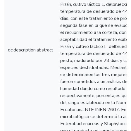
Pizán, cultivo láctico L. delbrueckii 
temperatura de desuerado de 44°
días, con este tratamiento se proce
segunda fase en la que se evaluó la
el recubrimiento a la corteza, don
aceptabilidad el tratamiento elabo
Pizán y cultivo láctico L. delbrueckii
dc.description.abstract
temperatura de desuerado de 44°C
pesto, madurado por 28 días y con
especies deshidratadas. Mediante 
se determinaron los tres mejores 
fueron sometidos a un análisis de g
humedad dando como resultado 
respectivamente, porcentajes que 
del rango establecido en la Normat
Ecuatoriana NTE INEN 2607. En el 
microbiológico se determinó la aus
Enterobacteriaceas y Staphylocco
que el producto es completamente