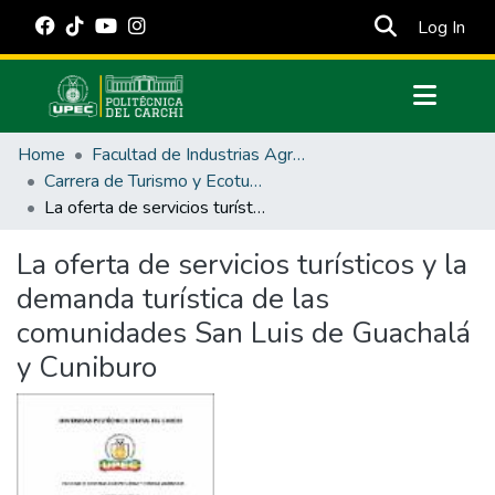
(cur
Log In
Communities & Collections
Home
Facultad de Industrias Agropecuarias y Ciencias Ambientales
All of DSpace
Carrera de Turismo y Ecoturimo
La oferta de servicios turísticos y la demanda turística de las comunidades San Luis de Guachalá y Cuniburo
Statistics
Estadísticas Externas
La oferta de servicios turísticos y la
demanda turística de las
Manuales
comunidades San Luis de Guachalá
y Cuniburo