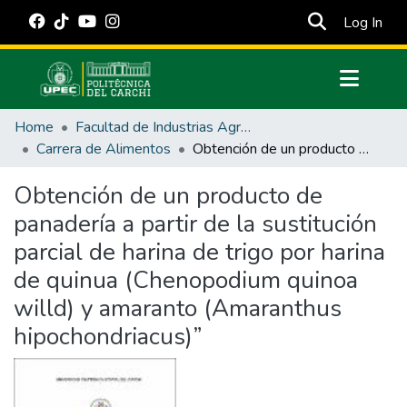
(cur
Log In
Communities & Collections
Home
Facultad de Industrias Agropecuarias y Ciencias Ambientales
All of DSpace
Carrera de Alimentos
Obtención de un producto de panadería a partir de la sustitución parcial de harina de trigo por harina de quinua (Chenopodium quinoa willd) y amaranto (Amaranthus hipochondriacus)”
Statistics
Obtención de un producto de
Estadísticas Externas
panadería a partir de la sustitución
Manuales
parcial de harina de trigo por harina
de quinua (Chenopodium quinoa
willd) y amaranto (Amaranthus
hipochondriacus)”