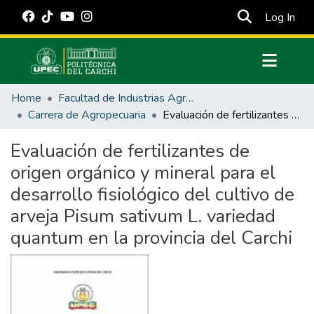
(cur
Log In
Communities & Collections
Home
Facultad de Industrias Agropecuarias y Ciencias Ambientales
All of DSpace
Carrera de Agropecuaria
Evaluación de fertilizantes de origen orgánico y mineral para el desarrollo fisiológico del cultivo de arveja Pisum sativum L. variedad quantum en la provincia del Carchi
Statistics
Evaluación de fertilizantes de
Estadísticas Externas
origen orgánico y mineral para el
Manuales
desarrollo fisiológico del cultivo de
arveja Pisum sativum L. variedad
quantum en la provincia del Carchi