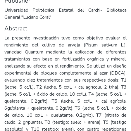
Publisher
Universidad Politécnica Estatal del Carchi- Biblioteca
General "Luciano Coral"
Abstract
La presente investigación tuvo como objetivo evaluar el
rendimiento del cultivo de arveja (Pisum sativum L.),
variedad Quantum mediante la aplicación de diferentes
tratamientos con base en fertilización orgánica y mineral,
analizando su efecto en el rendimiento. Se utilizó un diseño
experimental de bloques completamente al azar (DBCA),
evaluando diez tratamientos con sus respectivas dosis: T1
(leche, 5 cc/L), T2 (leche, 5 cc/L + cal agrícola, 2 t/ha), T3
(leche, 5 cc/L + óxido de calcio, 10 cc/L), T4 (leche, 5 cc/L +
quelatante, 0.2gr/lt), T5 (leche, 5 cc/L + cal agrícola,
6gr/planta + quelatante, 0.2gr/lt), T6 (leche, 5 cc/L + óxido
de calcio, 10 cc/L + quelatante, 0.2gr/lt), T7 (nitrato de
calcio, 2 gr/planta), T8 (testigo: suelo + arena), T9 (testigo
absoluto) y T10 (testigo: arena), con cuatro repeticiones