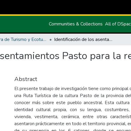
Communities & Collections
All of DSpa
Carrera de Turismo y Ecoturimo
Identificación de los asentamientos Pasto para la realización de una ruta turística
 asentamientos Pasto para la r
Abstract
El presente trabajo de investigación tiene como principal 
una Ruta Turística de la cultura Pasto de la provincia de
conocer más sobre este pueblo ancestral. Esta cultura
identidad cultural propia, con su lengua, costumbres, 
vivienda, vestimenta, cerámica, entre otras caracterí
asentaron prácticamente en todo el territorio provincial, 
de su presencia en los 6 catones, donde se encuent