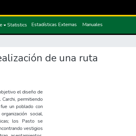
Estadísticas Externas
Manuales
ce
Statistics
ealización de una ruta
objetivo el diseño de
l Carchi, permitiendo
 fue un poblado con
organización social,
sticas; los Pasto se
encontrando vestigios
ran asentamientos,