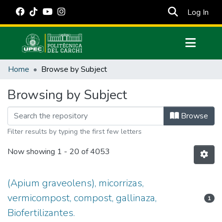
(cur
Log In
Communities & Collections
Home
Browse by Subject
All of DSpace
Browsing by Subject
Estadísticas Externas
Manuales
Browse
Filter results by typing the first few letters
Now showing
1 - 20 of 4053
(Apium graveolens), micorrizas,
vermicompost, compost, gallinaza,
1
Biofertilizantes.