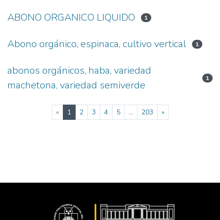
ABONO ORGANICO LIQUIDO
1
Abono orgánico, espinaca, cultivo vertical
1
abonos orgánicos, haba, variedad
1
machetona, variedad semiverde
(current)
«
1
2
3
4
5
...
203
»