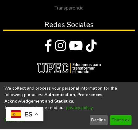
Transparencia
Redes Sociales
© Todos los derechos reservados 2023
We collect and process your personal information for the
following purposes:
Authentication, Preferences,
Universidad Politécnica Estatal del Carchi
Acknowledgement and Statistics
.
To learn more, please read our
privacy policy
.
Universidad Politécnica Estatal del Carchi | Acreditada por el
ES
CACES Resolución N°. 160-SE-33-CACES-2020
Customize
Decline
That's ok