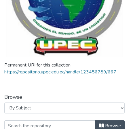
Permanent URI for this collection
https://repositorio.upec.edu.ec/handle/123456789/667
Browse
Browsing Carrera de Logística by Sub
Browse