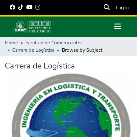
(cur
Log In
Communities & Collections
Home
Facultad de Comercio Internacional, Integración, Administración y Economía Empresarial
All of DSpace
Carrera de Logística
Browse by Subject
Estadísticas Externas
Carrera de Logística
Manuales