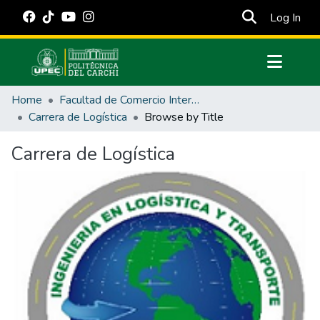
(cur
Log In
Communities & Collections
Home
Facultad de Comercio Internacional, Integración, Administración y Economía Empresarial
All of DSpace
Carrera de Logística
Browse by Title
Estadísticas Externas
Carrera de Logística
Manuales