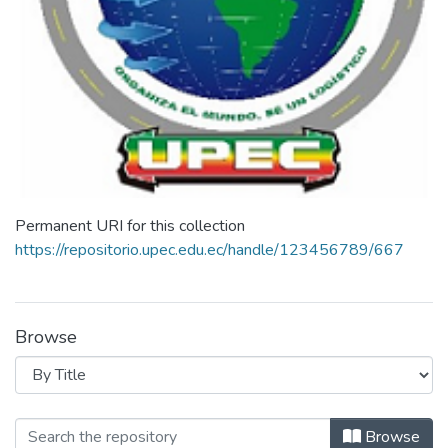
Permanent URI for this collection
https://repositorio.upec.edu.ec/handle/123456789/667
Browse
Browsing Carrera de Logística by Titl
Browse