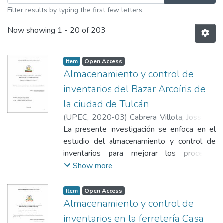
Filter results by typing the first few letters
Now showing
1 - 20 of 203
Item
Open Access
Almacenamiento y control de
inventarios del Bazar Arcoíris de
la ciudad de Tulcán
(
UPEC
,
2020-03
)
Cabrera Villota, Josselyn
Estefanía
La presente investigación se enfoca en el
;
Escobar Benavides, Silvia
Elizabeth
estudio del almacenamiento y control de
inventarios para mejorar los procesos
integrales del “Bazar Arcoíris”, puesto que
Show more
la microempresa no posee un método
adecuado para el almacenamiento de sus
Item
Open Access
productos trayendo consigo un sobre stock.
Almacenamiento y control de
El estudio de esta temática pretende
inventarios en la ferretería Casa