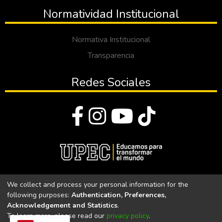
Normatividad Institucional
Normativa Institucional
Transparencia
Redes Sociales
© Todos los derechos reservados 2023
We collect and process your personal information for the
following purposes:
Authentication, Preferences,
Universidad Politécnica Estatal del Carchi
Acknowledgement and Statistics
.
To learn more, please read our
privacy policy
.