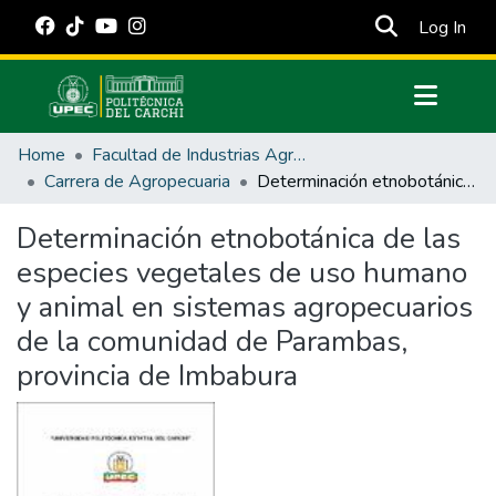
(cur
Log In
Communities & Collections
Home
Facultad de Industrias Agropecuarias y Ciencias Ambientales
All of DSpace
Carrera de Agropecuaria
Determinación etnobotánica de las especies vegetales de uso humano y animal en sistemas agropecuarios de la comunidad de Parambas, provincia de Imbabura
Statistics
Determinación etnobotánica de las
Estadísticas Externas
especies vegetales de uso humano
Manuales
y animal en sistemas agropecuarios
de la comunidad de Parambas,
provincia de Imbabura