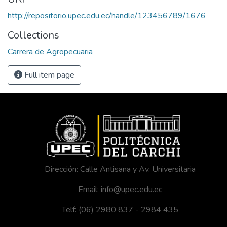
http://repositorio.upec.edu.ec/handle/123456789/1676
Collections
Carrera de Agropecuaria
Full item page
Dirección: Calle Antisana y Av. Universitaria
Email: info@upec.edu.ec
Telf: (06) 2980 837 - 2984 435