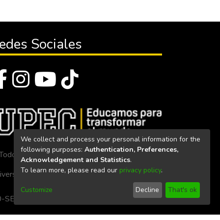
edes Sociales
We collect and process your personal information for the
following purposes:
Authentication, Preferences,
Todos los derechos reservados 2023
Acknowledgement and Statistics
.
To learn more, please read our
privacy policy
.
iversidad Politécnica Estatal del Carchi
Customize
Decline
That's ok
. 160-SE-33-CACES-2020