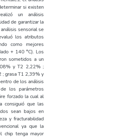
eterminar si existen
realizó un análisis
lidad de garantizar la
análisis sensorial se
aluó los atributos
iendo como mejores
dado + 140 °C). Los
eron sometidos a un
 3,08% y T2 2,22% ;
2 ; grasa T1 2,39% y
ntro de los análisis
 de los parámetros
re forzado la cual al
a consiguió que las
xidos sean bajos en
eza y fracturabilidad
vencional ya que la
el chip tenga mayor