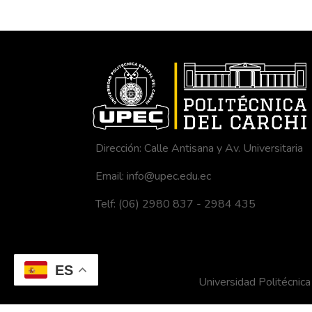
Dirección: Calle Antisana y Av. Universitaria
Email: info@upec.edu.ec
Telf: (06) 2980 837 - 2984 435
ES
Universidad Politécni