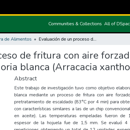
Communities & Collections
All of DSpa
ra de Alimentos
Evaluación de un proceso de fritura con aire forzado en la obtención de chips a base de zanahoria blanca (Arracacia xanthorrhiza)
eso de fritura con aire forza
oria blanca (Arracacia xantho
Abstract
Este trabajo de investigación tuvo como objetivo elabora
blanca mediante un proceso de fritura con aire forza
pretratamiento de escaldado (83°C por 4 min) para obte
con características similares a las de un chip convencional
en aceite). Las temperaturas empeladas fueron de
espesor de la hojuela fue de 1,5 mm. Se evaluó 4 
repeticiones obteniendo un total de 12 unidades experim