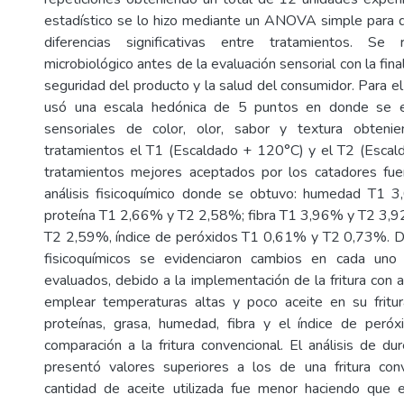
estadístico se lo hizo mediante un ANOVA simple para d
diferencias significativas entre tratamientos. Se 
microbiológico antes de la evaluación sensorial con la fina
seguridad del producto y la salud del consumidor. Para el 
usó una escala hedónica de 5 puntos en donde se ev
sensoriales de color, olor, sabor y textura obten
tratamientos el T1 (Escaldado + 120°C) y el T2 (Escal
tratamientos mejores aceptados por los catadores fu
análisis fisicoquímico donde se obtuvo: humedad T1
proteína T1 2,66% y T2 2,58%; fibra T1 3,96% y T2 3,9
T2 2,59%, índice de peróxidos T1 0,61% y T2 0,73%. De
fisicoquímicos se evidenciaron cambios en cada uno
evaluados, debido a la implementación de la fritura con ai
emplear temperaturas altas y poco aceite en su fritur
proteínas, grasa, humedad, fibra y el índice de peró
comparación a la fritura convencional. El análisis de dur
presentó valores superiores a los de una fritura con
cantidad de aceite utilizada fue menor haciendo que 