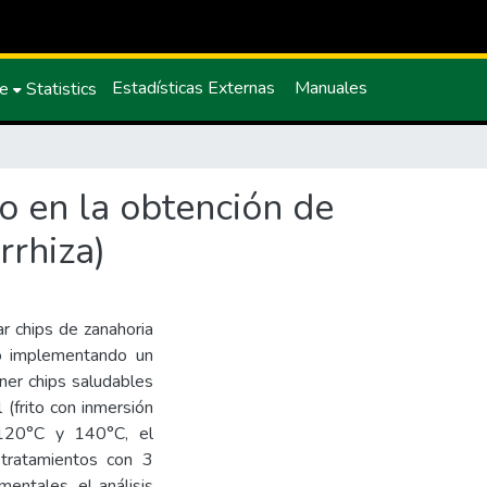
Estadísticas Externas
Manuales
ce
Statistics
do en la obtención de
rrhiza)
r chips de zanahoria
do implementando un
ner chips saludables
 (frito con inmersión
 120°C y 140°C, el
tratamientos con 3
entales, el análisis