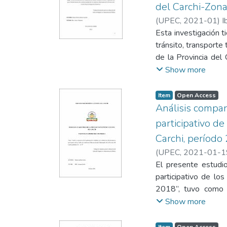
del Carchi-Zona
aportar a la amplia
(
UPEC
,
2021-01
)
I
cooperación se tra
Esta investigación t
inclusive la gestió
tránsito, transporte 
gobiernos locales co
de la Provincia del
descentralización de
Show more
recursos, desde el
Además, es necesar
Item
Open Access
capacidades instit
Análisis compar
prestación de servic
participativo d
de investigación se 
Carchi, período
bibliográfica, que pe
(
UPEC
,
2021-01-1
de comprender al pro
El presente estudio
entrevistas, que al 
participativo de lo
crítica sobre la sit
2018”, tuvo como o
Vial en los Munici
elaboración del pre
Show more
Municipales no exis
Espejo y Mira. El tip
permita ejecutar pl
La técnica empleada 
Item
Open Access