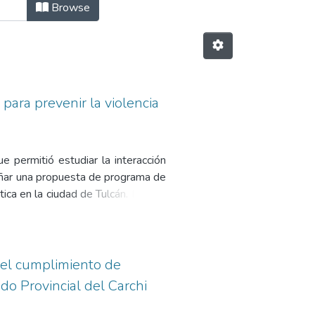
Browse
para prevenir la violencia
e permitió estudiar la interacción
señar una propuesta de programa de
tica en la ciudad de Tulcán. Para lo
ción de 373 encuestas dirigidas a
 tienen o tuvieron un conyugue, y
ATO, para identificar las acciones
018. Los principales resultados
 el cumplimiento de
y prevenir la violencia doméstica
o Provincial del Carchi
39%) sea muy alta, l as formas de
es (49.6%), y los golpes con las