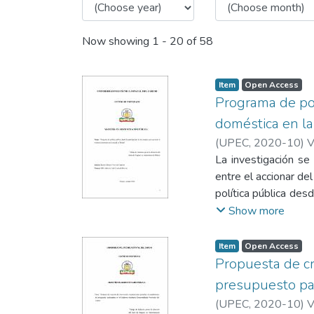
Now showing
1 - 20 of 58
Item
Open Access
Programa de polí
doméstica en la
(
UPEC
,
2020-10
)
V
La investigación se 
entre el accionar d
política pública desd
cual, se empleó la 
Show more
mujeres de 15 y más
fichas de análisis 
Item
Open Access
formuladas y ejecu
Propuesta de cr
investigativos, ind
presupuesto par
contra la mujer, de
(
UPEC
,
2020-10
)
V
agresión más frecu