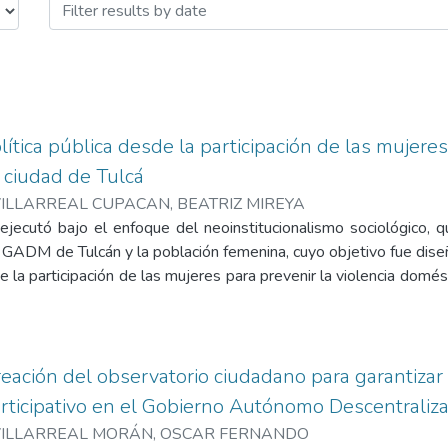
tica pública desde la participación de las mujeres 
 ciudad de Tulcá
ILLARREAL CUPACAN, BEATRIZ MIREYA
ejecutó bajo el enfoque del neoinstitucionalismo sociológico, qu
el GADM de Tulcán y la población femenina, cuyo objetivo fue di
e la participación de las mujeres para prevenir la violencia domés
metodología del marco lógico, que tuvo como insumos la aplica
 años de edad de las parroquias González Suárez y Tulcán, que
documental diseñadas en función del análisis de la herramienta N
tadas por el Municipio de Tulcán durante el periodo 2014-2
eación del observatorio ciudadano para garantizar
ican que el GADM de Tulcán no ejecutó acciones para erradicar 
ticipativo en el Gobierno Autónomo Descentralizad
 ahí que, la tasa de violencia doméstica contra la mujer (61.
ILLARREAL MORÁN, OSCAR FERNANDO
entes que padecen las mujeres son: los empujones intencional