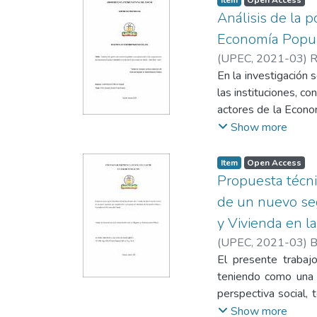
palabras, fortalecer
defender que la def
Análisis de la 
dentro de la instituci
por el poco interés 
Economía Popula
de la provincia del C
(
UPEC
,
2021-03
)
R
ciudadanos tiene cl
En la investigación s
mejoramiento perman
las instituciones, c
y motivación para qu
actores de la Econom
objeto es el diseño
estado actual de la 
Show more
una mayor participac
el estudio la propu
participación de las
Item
Open Access
cual se empleó la m
Propuesta técnic
asociaciones de la E
de un nuevo se
MIES. Entre los prin
y Vivienda en la
del sector textil, e
(
UPEC
,
2021-03
)
B
la participación d
El presente trabajo
asociaciones, se pue
teniendo como una d
falta de apoyo por 
perspectiva social, 
acompañamiento a lo
Carchi, para diseña
Show more
transparencia en el