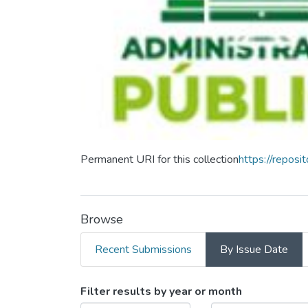
Permanent URI for this collection
https://repos
Browse
Recent Submissions
By Issue Date
Browsing Maestria en
Filter results by year or month