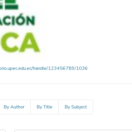
itorio.upec.edu.ec/handle/123456789/1036
By Author
By Title
By Subject
 Administración Pública by I