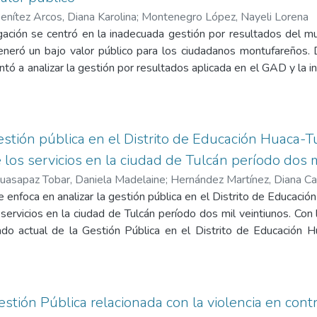
traron una covarianza en el mismo sentido; el presupuesto con 
enítez Arcos, Diana Karolina
;
Montenegro López, Nayeli Lorena
mero de carreras (indicador de capital estructural) mantuvieron 
gación se centró en la inadecuada gestión por resultados del mu
te correlación alguna entre las variables; y, el presupuesto as
eró un bajo valor público para los ciudadanos montufareños. 
relación negativa, es decir que ambas variables covarían en 
entó a analizar la gestión por resultados aplicada en el GAD y la i
de gestión basado en la herramienta Knowledge Management 
ra ello, se utilizó un enfoque mixto de investigación, es decir,
sidad Politécnica Estatal del Carchi, el cual permitirá realizar una
 métodos estadísticos, y por su parte, un enfoque cualitativo a
rollado en la institución y garantizar la asignación presupue
entrevistas a funcionarios municipales. El principal resultado ob
as.
ariables de estudio, ya que la GPR al no ser manejada de forma i
estión pública en el Distrito de Educación Huaca-Tu
no se orientarán a la generación de valor. Agregando a lo ant
 los servicios en la ciudad de Tulcán período dos 
esfuerzos del GAD respecto al seguimiento y monitoreo no fueron
uasapaz Tobar, Daniela Madelaine
;
Hernández Martínez, Diana Ca
del presupuesto, antes que el impacto generado con los programa
e enfoca en analizar la gestión pública en el Distrito de Educación
 servicios en la ciudad de Tulcán período dos mil veintiunos. Con
ado actual de la Gestión Pública en el Distrito de Educación 
en la institución, describir factores relacionados con el valor púb
n de los ciudadanos y relacionar la gestión pública en el Distri
permitirá desarrollar mejores servicios públicos. El desarrollo
e independiente gestión pública y como dependiente el valor p
estión Pública relacionada con la violencia en cont
da a un enfoque mixto, lo cual permite recolectar información cuant