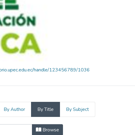
itorio.upec.edu.ec/handle/123456789/1036
By Author
By Title
By Subject
Administración Pública by Ti
Browse