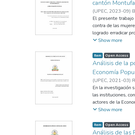
cantón Montufa
instrumentos invest
(
UPEC
,
2023-09
)
B
del Distrito de Educ
El presente trabajo 
una débil gestión pú
contra de las mujere
no es el adecuado a
logrado erradicar p
expectativas. De est
los servidores públi
Show more
ciudadanos en el Dis
trabajo en equipo y 
prevenir y reducir l
Item
Open Access
de ellas, se examina
Análisis de la 
presente investigac
Economía Popula
Cantonal de Protec
(
UPEC
,
2021-03
)
R
estudio; en este sen
En la investigación s
bienestar por otras
las instituciones, c
parroquias se tiene
actores de la Econom
estado actual de la 
Show more
el estudio la propu
participación de las
Item
Open Access
cual se empleó la m
Análisis de las