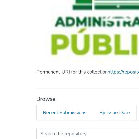
Permanent URI for this collection
https://repos
Browse
Recent Submissions
By Issue Date
Browsing Maestria en 