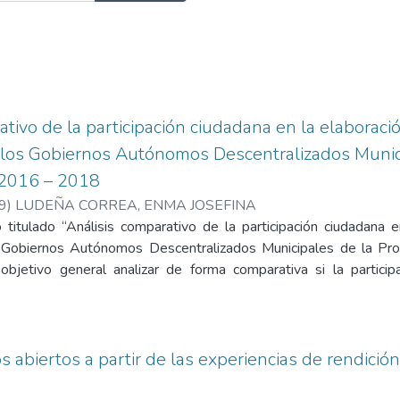
ativo de la participación ciudadana en la elaborac
e los Gobiernos Autónomos Descentralizados Munici
 2016 – 2018
9
)
LUDEÑA CORREA, ENMA JOSEFINA
 titulado “Análisis comparativo de la participación ciudadana 
s Gobiernos Autónomos Descentralizados Municipales de la Pro
bjetivo general analizar de forma comparativa si la participa
supuesto participativo de los GAD´S cantonales de Tulcán, San P
o de investigación fue: según su finalidad básica de nivel descrip
fue la encuesta, como instrumento se utilizó el cuestionario con
iciente participación de los ciudadanos en la elaboración del pr
os abiertos a partir de las experiencias de rendic
de los ciudadanos y la falta de iniciativa de los Gobiernos Autó
archi. Se llegó a la conclusión que, en los seis cantones de la pro