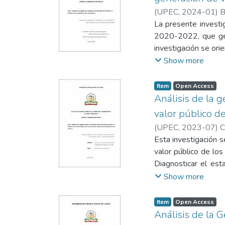
ambas variables mos
(
UPEC
,
2024-01
)
B
capital humano) y nú
La presente investi
implica que no exis
2020-2022, que gen
conservaron una cor
investigación se ori
propuso un modelo 
de valor público. Pa
Show more
aplicado en la Univer
porque se aplicaron
conocimiento desar
investigación y las 
Item
Open Access
actividades educativ
estrecha entre las v
Análisis de la g
servicios públicos 
valor público de
reflejaron que los 
(
UPEC
,
2023-07
)
C
parte cuantitativa 
Esta investigación s
valor público de los
Diagnosticar el est
servicios adecuados 
Show more
nivel de satisfacció
valor público, que 
Item
Open Access
mediante la variabl
Análisis de la G
encuentra direcciona