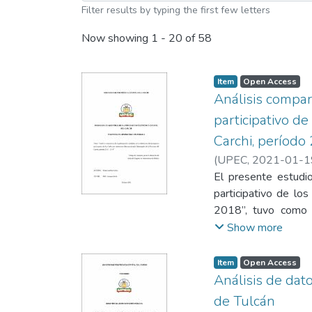
Filter results by typing the first few letters
Now showing
1 - 20 of 58
Item
Open Access
Análisis compar
participativo d
Carchi, período
(
UPEC
,
2021-01-1
El presente estudio
participativo de lo
2018”, tuvo como o
elaboración del pre
Show more
Espejo y Mira. El tip
La técnica empleada 
Item
Open Access
defender que la def
Análisis de dat
por el poco interés 
de Tulcán
de la provincia del C