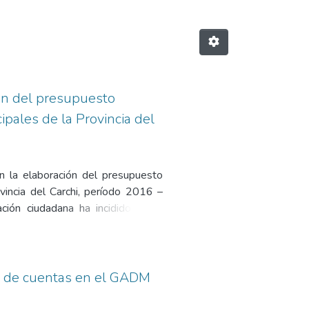
ión del presupuesto
pales de la Provincia del
en la elaboración del presupuesto
vincia del Carchi, período 2016 –
ción ciudadana ha incidido en la
edro de Huaca, Bolívar, Montúfar,
tiva, de enfoque cuali-cuantitativo.
 escala de Likert. El estudio busca
esupuesto participativo es causada
ión de cuentas en el GADM
nomos Descentralizados Municipales
vincia del Carchi, la mayoría de los