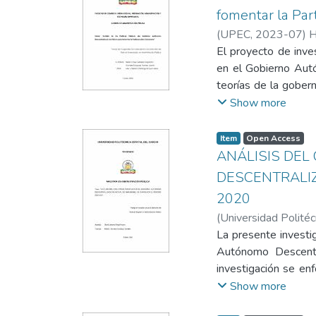
asociaciones de la E
fomentar la Par
MIES. Entre los prin
(
UPEC
,
2023-07
)
H
del sector textil, e
El proyecto de inves
la participación d
en el Gobierno Aut
asociaciones, se pue
teorías de la gober
falta de apoyo por 
realizaron política
Show more
acompañamiento a lo
ciudadana. Es un es
transparencia en el
exploratorio y descr
Item
Open Access
EPS.
Las variables de est
ANÁLISIS DEL
investigación más 
DESCENTRALIZ
efectuaron entrevis
2020
un análisis factible
(
Universidad Politéc
públicas las cuales 
La presente investi
desarrollo territori
Autónomo Descentr
investigación se enf
en la planificación,
Show more
regulaciones aplicab