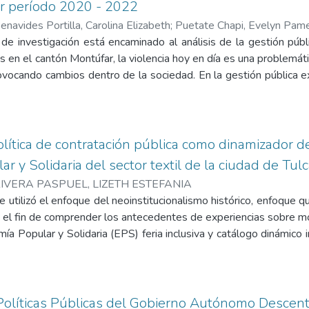
r período 2020 - 2022
igativos como encuestas aplicadas a la ciudadanía y entrevistas 
enavides Portilla, Carolina Elizabeth
;
Puetate Chapi, Evelyn Pam
ación Huaca- Tulcán. Por lo tanto, mediante los resultados obten
de investigación está encaminado al análisis de la gestión públi
blica debido a un retraso en la documentación, de igual manera, e
s en el cantón Montúfar, la violencia hoy en día es una problemátic
 su cargo y no brindan el servicio oportuno a los ciudadanos, p
rovocando cambios dentro de la sociedad. En la gestión pública 
a manera, se concluye que la limitada gestión pública genera un 
cos deben aplicar eficazmente su funcionamiento para contrarrest
trito de Educación Huaca- Tulcán.
el eje de prevención, atención, reparación y sanción. En el cant
a violencia contra las mujeres, en esta ordenanza se explican los 
ron diversos factores negativos en la ciudadanía debido al tema de 
política de contratación pública como dinamizador d
ión se aplicó entrevistas a los servidores públicos de las ins
r y Solidaria del sector textil de la ciudad de Tu
ción de Derechos de Montúfar, a la Defensoría pública y encue
IVERA PASPUEL, LIZETH ESTEFANIA
tido los primeros hallazgos fueron en su gran mayoría indiferent
e utilizó el enfoque del neoinstitucionalismo histórico, enfoque q
 personas. Una vez finalizado se forman conclusiones y recomend
on el fin de comprender los antecedentes de experiencias sobre m
 una baja comprensión sobre los mecanismos de gestión pública.
ía Popular y Solidaria (EPS) feria inclusiva y catálogo dinámico in
contratación pública y su evolución relacionado con las políticas y
esta es diseñar una acción de política pública de contratación 
 organizaciones de la Economía Popular y Solidaria del sector tex
etodología del marco lógico, que tuvo como insumos la aplicació
 Políticas Públicas del Gobierno Autónomo Descent