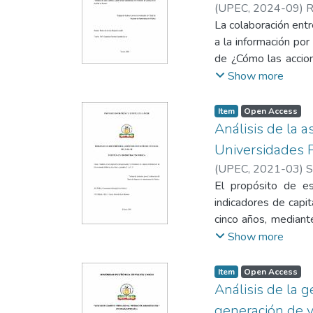
(
UPEC
,
2024-09
)
R
ciudadanos tiene cl
La colaboración entr
mejoramiento perman
a la información por
y motivación para qu
de ¿Cómo las accio
objeto es el diseño
objetivo es propon
Show more
una mayor participac
investigación es de t
semi estructurado d
Item
Open Access
y utiliza la Atlas ti
Análisis de la a
identifican el resp
Universidades 
alineación con plane
(
UPEC
,
2021-03
)
S
recolección de datos 
El propósito de es
y sitio web instituc
indicadores de capi
través de redes soci
cinco años, mediant
sociales y audiencia 
información cuantita
Show more
evidencia en el lune
asignación presupue
conocimiento del pr
en documentos legal
Item
Open Access
ciudadana y control
resultados obtenid
Análisis de la g
relación con las meg
generación de v