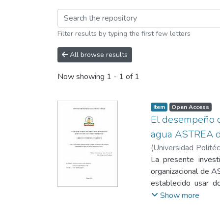
Browsing Carrera de 
Filter results by typing the first few letters
All browse results
Now showing
1 - 1 of 1
Item
Open Access
El desempeño o
agua ASTREA de
(
Universidad Politéc
Paúl
La presente invest
organizacional de 
establecido usar 
Balanced Scorecard 
Show more
organización y la o
aplicando una entre