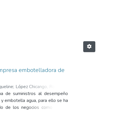
empresa embotelladora de
queline
;
López Chicango, Robinson
ena de suministros al desempeño
 embotella agua, para ello se ha
ndo de los negocios como son el
a para evaluar el desempeño de la
s cuantitativos que se recogieron
estigación fue necesario hacer un