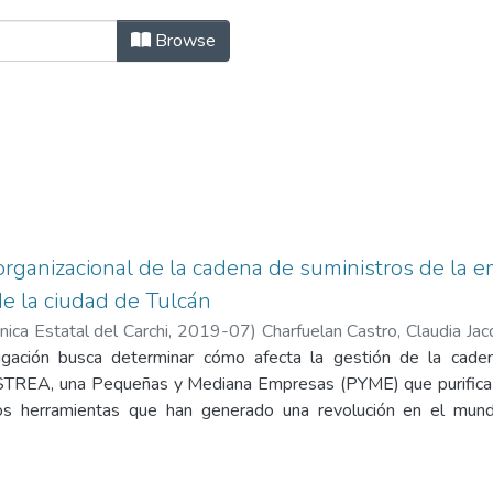
Logística by Subject "BSC"
Browse
rganizacional de la cadena de suministros de la 
 la ciudad de Tulcán
nica Estatal del Carchi
,
2019-07
)
Charfuelan Castro, Claudia Jac
igación busca determinar cómo afecta la gestión de la cad
ASTREA, una Pequeñas y Mediana Empresas (PYME) que purifica y
dos herramientas que han generado una revolución en el mu
(BSC) y el Supply Chain Operations Reference (SCOR), la primer
tra para gestionar la Cadena de Suministros, ambas usan dato
vista y la observación directa. Para el desarrollo de la inv