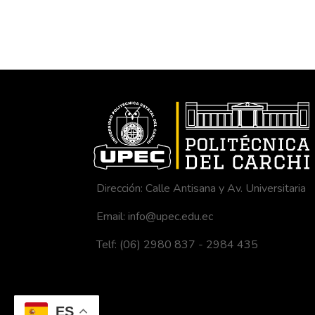
diagnóstico que reve
se procedió a estab
se desarrolló el 
herramientas se com
herramientas de ges
de los objetivos y 
organizacional de m
perderá el control d
desestabilidad en la
Dirección: Calle Antisana y Av. Universitaria
Email: info@upec.edu.ec
Telf: (06) 2980 837 - 2984 435
ES