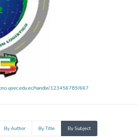
itorio.upec.edu.ec/handle/123456789/667
By Author
By Title
By Subject