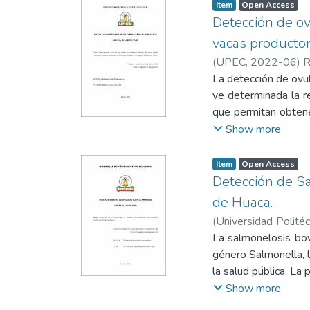
aplicando ANOVA, pr
Item
Open Access
resultados mostrar
Detección de ov
semana 1, con un va
vacas productor
valor en la semana 
(
UPEC
,
2022-06
)
R
tratamientos en la
La detección de ovu
durante gran parte 
ve determinada la r
convencionales, part
que permitan obtene
solo 15 minutos por 
la resistencia eléct
Show more
5 horas. Respecto a
Provincia del Carchi
$2.27/ha, el plato f
alimentación y mane
Item
Open Access
mayor demanda de ti
aquellas vacas que 
Detección de Sa
de exactitud del 88
de Huaca.
en su experiencia ob
(
Universidad Politéc
logística simple y
Valeria Belen
La salmonelosis bov
;
Campo
significancia del <0
género Salmonella, 
la experiencia del
la salud pública. La
de la inseminación.
problemas entéricos
Show more
muestras fecales d