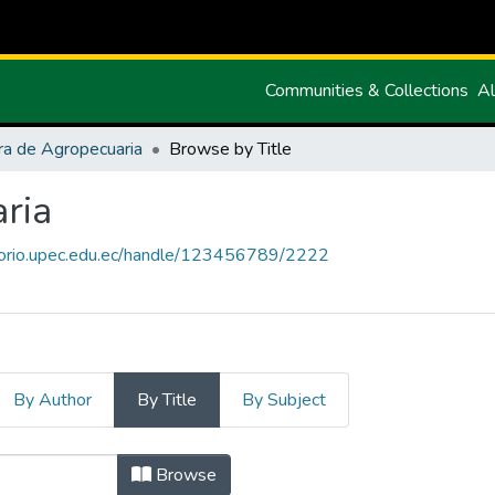
Communities & Collections
Al
ra de Agropecuaria
Browse by Title
ria
itorio.upec.edu.ec/handle/123456789/2222
By Author
By Title
By Subject
Agropecuaria by Title
Browse