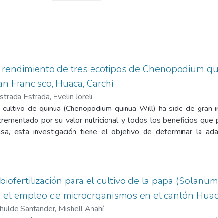
 rendimiento de tres ecotipos de Chenopodium qu
n Francisco, Huaca, Carchi
strada Estrada, Evelin Joreli
l cultivo de quinua (Chenopodium quinua Will) ha sido de gran i
ncrementado por su valor nutricional y todos los beneficios que
sa, esta investigación tiene el objetivo de determinar la ad
dium quinua Will, lo que permitirá, además, aportar información 
de bloques completamente al azar, con tres tratamientos y
 los ecotipos Aurora, Blanca de Jericó y Tunkahuan con las s
ón hojas verdaderas, ramificación, formación panoja, inicio flo
biofertilización para el cultivo de la papa (Solanum
siológica, estas variables se consideraron los días después de 
 el empleo de microorganismos en el cantón Huaca
s del ciclo de cada ecotipo y rendimiento. Se encontraron diferenci
hulde Santander, Mishell Anahí
n, emergencia y aparición primeras hojas, el mayor rendimiento f