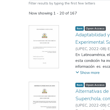
Filter results by typing the first few letters
Now showing
1 - 20 of 167
Item
Open Access
Adaptabilidad y
Experimental Sa
(
UPEC
,
2022-08
)
E
En Latinoamérica, e
esta condición ha i
información es esca
ecotipos de Chenopo
Show more
utilizó un diseño 
tratamientos fueron
Item
Open Access
emergencia, aparici
Alternativas de 
pastoso, madurez fi
Superchola, con
duración total en día
(
UPEC
,
2022-09
)
C
variable germinació