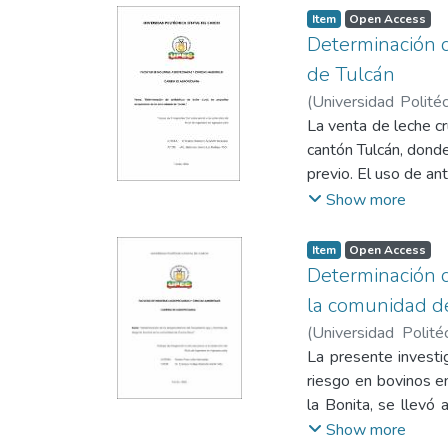
muestras fueron pro
Item
Open Access
agua peptonada, enr
Determinación d
presuntivos fueron 
de Tulcán
caracterizada por 
(
Universidad Politéc
microbiológicos evi
Urrestra, Luis Rodri
La venta de leche c
población estudiada
cantón Tulcán, dond
una concordancia d
previo. El uso de an
animal, edad y tipo 
farmacológicos en la
Show more
presencia de Salmon
determinó la presen
importancia de impl
farmacológicos. Se 
Item
Open Access
de producción bovina
la parroquia Gonzá
Determinación d
enfermedades entéri
inmunocromatográf
la comunidad d
estadística descrip
(
Universidad Polité
farmacológico. En l
Mercedes
La presente investi
;
Campos V
75,56 %, mientras q
riesgo en bovinos e
En la primera par
la Bonita, se llevó
tetraciclinas con 4
entrevista, con el 
Show more
representaron 20,9