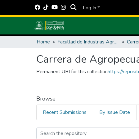
Log In
Home
Facultad de Industrias Agropecuarias y Ciencias Ambientales
Carre
Carrera de Agropecua
Permanent URI for this collection
https://repos
Browse
Recent Submissions
By Issue Date
Browsing Carrera de 