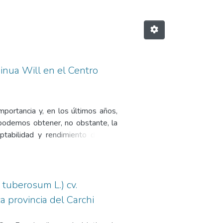
inua Will en el Centro
mportancia y, en los últimos años,
 podemos obtener, no obstante, la
aptabilidad y rendimiento de tres
sobre la fenología del cultivo. Se
 cuatro repeticiones, donde los
iguientes variables: germinación,
ración, floración, grano lechoso y
 tuberosum L.) cv.
la siembra, además se determinó la
 provincia del Carchi
as estadísticas significativas en la
ue de 2007,3 kg/ha para el ecotipo